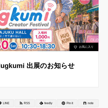
お気に入り
val Hugkumi 出展のお知らせ
LINE
RSS
feedly
Pin it
note