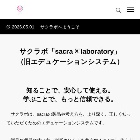
2026.05.27
Creator Festival Hugkumi 出展のお知らせ
2026.05.24
POPUPイベントへ出展します！
2026.05.01
サクラボへようこそ
ログイン
会員登録
2026.07.07
mi-mi先生コラボカラー第3弾『Foundation Series』誕生 ― 全6色、7/12より先行販売
トップページ
2026.06.16
アジアネイルフェスティバル2026 に出展します
サクラボ「sacra × laboratory」
2026.06.16
mi-mi先生コラボカラー 第3弾
お知らせ
（旧エデュケーションシステム）
2026.05.27
Creator Festival Hugkumi 出展のお知らせ
2026.05.24
POPUPイベントへ出展します！
sacraについて
2026.05.01
サクラボへようこそ
製品情報
知ることで、安心して使える。
2026.07.07
mi-mi先生コラボカラー第3弾『Foundation Series』誕生 ― 全6色、7/12より先行販売
学ぶことで、もっと信頼できる。
アレルギーについて学ぶ
サクラボは、sacraの製品や考え方を、より深く、正しく知っ
サクラボ「sacra × laboratory」
ていただくためのエデュケーションシステムです。
（旧エデュケーションシステム）
サクラボ会員限定コンテンツ