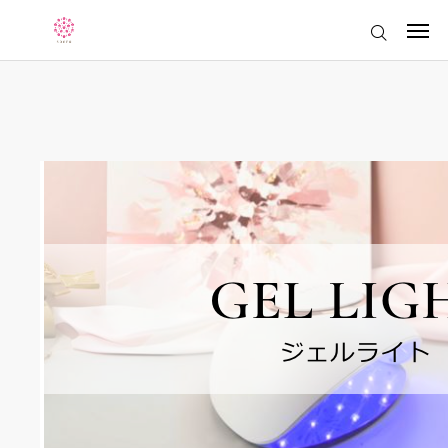
ログイン
会員登録
トップページ
お知らせ
sacraについて
製品情報
アレルギーについて学ぶ
サクラボ「sacra × laboratory」
（旧エデュケーションシステム）
サクラボ会員限定コンテンツ